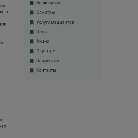
Наши врачи
тва
елью
Осмотры
Услуги медцентра
 за
Цены
Акции
ых
О центре
Пациентам
Контакты
ас
что