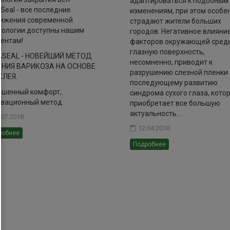
адаптироваться к подобным
Seal - все последние
изменениям, при этом особе
ижения современной
страдают жители больших
ологии доступны нашим
городов. Негативное влияни
ентам!
факторов окружающей сред
глазную поверхность,
ASEAL - НОВЕЙШИЙ МЕТОД
несомненно, приводит к
ЕНИЯ ВАРИКОЗА НА ОСНОВЕ
разрушению слезной пленки 
КЛЕЯ.
последующему развитию
шенный комфорт,
синдрома сухого глаза, кото
вационный метод.
приобретает все большую
актуальность...
.07.2018
12.04.2018
робнее
Подробнее