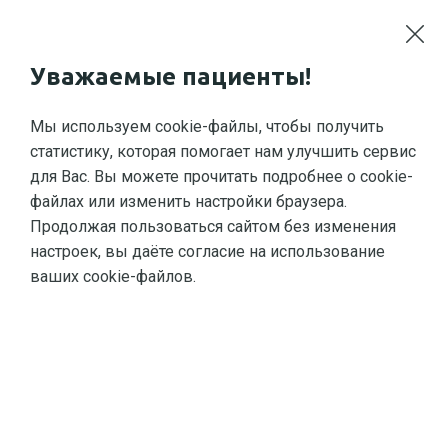
Петергоф
М
Уважаемые пациенты!
Мы используем cookie-файлы, чтобы получить
статистику, которая помогает нам улучшить сервис
для Вас. Вы можете прочитать подробнее о cookie-
файлах или изменить настройки браузера.
Продолжая пользоваться сайтом без изменения
Главная
О медицинском центре
Публик
настроек, вы даёте согласие на использование
ваших cookie-файлов.
Информация для
Чем
пациентов стоматологии
Итак
1. Запломбированные зубы
нуже
необходимо чистить зубной
возм