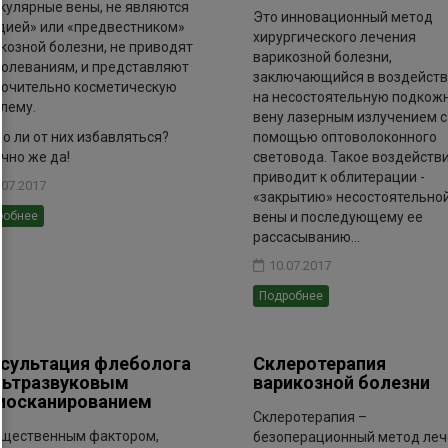
кулярные вены, не являются
Это инновационный метод
дией» или «предвестником»
хирургического лечения
козной болезни, не приводят
варикозной болезни,
болеваниям, и представляют
заключающийся в воздейст
ючительно косметическую
на несостоятельную подкож
лему.
вену лазерным излучением с
о ли от них избавляться?
помощью оптоволоконного
чно же да!
световода. Такое воздейств
приводит к облитерации -
.07.2017
«закрытию» несостоятельно
вены и последующему ее
робнее
рассасыванию...
10.07.2017
Подробнее
сультация флеболога
Склеротерапия
льтразвуковым
варикозной болезни
иосканированием
Склеротерапия –
щественным фактором,
безоперационный метод леч