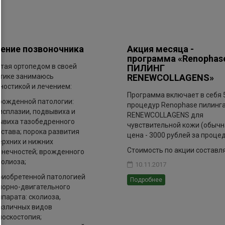
ение позвоночника
Акция месяца -
программа «Renophas
тая ортопедом в своей
ПИЛИНГ
тике занимаюсь
RENEWCOLLAGENS»
ностикой и лечением:
Программа включает в себя 
рожденной патологии:
процедур Renophase пилинг
исплазии, подвывиха и
RENEWCOLLAGENS для
ывиха тазобедренного
чувствительной кожи (обычн
устава; порока развития
цена - 3000 рублей за процед
ерхних и нижних
Стоимость по акции составляе
онечностей; врожденного
колиоза;
10.11.2017
риобретенной патологией
Подробнее
порно-двигательного
ппарата: сколиоза,
азличных видов
лоскостопия;