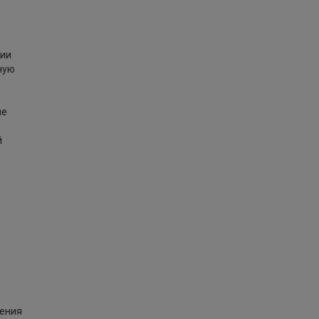
вии
ную
ие
й
ения