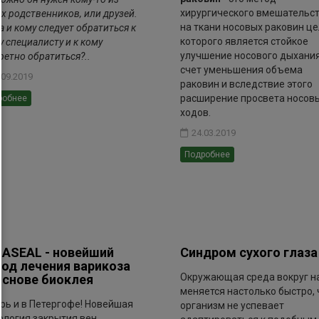
хирургического вмешательс
х родственников, или друзей.
на ткани носовых раковин ц
а и кому следует обратиться к
которого является стойкое
у специалисту и к кому
улучшение носового дыхания
ретно обратиться?..
счет уменьшения объема
.09.2019
раковин и вследствие этого
расширение просвета носов
робнее
ходов.
24.03.2019
Подробнее
ASEAL - новейший
Синдром сухого глаза
од лечения варикоза
Окружающая среда вокруг н
основе биоклея
меняется настолько быстро, 
рь и в Петергофе! Новейшая
организм не успевает
ология закрытия вен