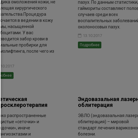
дика омоложения кожи, не
пазух. По данным статистики
ующая хирургического
гаймориты составляют поло
ательства.Процедура
случаев среди всех
ючается в ведении в кожу
воспалительных заболевани
мы, насыщенной
околоносовых пазух.
боцитами. У вас
13.10.2017
зводится забор крови в
иальные пробирки для
Подробнее
молифтинга, после чего из
.
.10.2017
робнее
етическая
Эндовазальная лазер
росклеротерапия
облитерация
ко распространенные
ЭВЛО (эндовазальная лазер
дистые «сеточки» и
облитерация) – мировой
здочки», иначе
стандарт лечения варикозно
ангиоэктазии и
болезни.