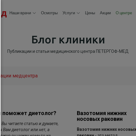
ед
Наши врачи
Осмотры
Услуги
Цены
Акции
О центре
Блог клиники
Публикации и статьи медицинского центра ПЕТЕРГОФ-МЕД
ации медцентра
 поможет диетолог?
Вазотомия нижних
носовых раковин
, Вы читаете статью и думаете,
Вазотомия нижних носовы
н Вам диетолог или нет, а
раковин
- это метод
ожно он нужен кому-то из