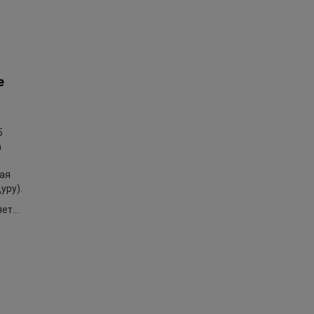
e
5
а
ая
уру).
т...