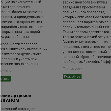
ющим на окончательный
варикозной болезни путем
р метода лечения
введения в просвет вены
козной болезни, является
специального препарата,
енность индивидуального
который склеивает ее стенки
омического строения вен,
превращает варикозную вен
 вариабельность строения
соединительнотканный тяж.
и формы варикоза порой
Таким образом достигается 
ма разнообразны.
только эстетический результ
Выключение «поломанных»
особенности флеболог
варикозных вен из кровоток
ен выявить при выполнении
устраняет патологический
развукового дуплексного
венозный сброс, обеспечива
ирования и учесть при
необходимый лечебный эффек
авлении плана лечения...
10.07.2017
.07.2017
Подробнее
робнее
ение артрозов
АЛГАНОМ
временной ортопедии