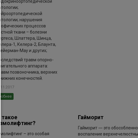
ндокриноортопедической
атологии;
ейроортопедической
атологии; нарушения
рофических процессов
остной ткани – болезни
ертеса, Шлаттера, Шинца,
елера-1, Келера-2, Блаунта,
ейерман-Мау и других;
оследствий травм опорно-
вигательного аппарата:
равм позвоночника, верхних
 нижних конечностей.
.11.2017
робнее
 такое
Гайморит
змолифтинг?
Гайморит ― это обособленн
молифтинг – это особая
воспаление верхнечелюстн