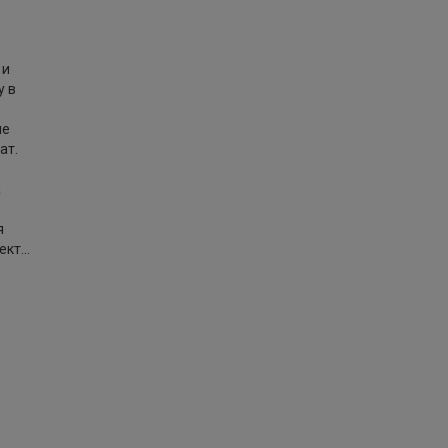
 и
у в
не
ат.
а
я
т...