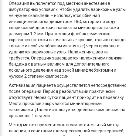
Операция выполняется под местной анестезией в
амбулаторных условиях. Чтобы удалить варикозные узлы
не нужен скальпель – используется обычная
инъекционная игла диаметром 18G, которой по ходу
«варикозной дорожки» наносятся микропроколы кожи
размером 1-2 мм. При помощи флебэктомических
«крючков» (похожи на вязальные крючки, только гораздо
тоньше и особым образом изогнутые) через проколы и
удаляются варикозные узлы. Наложения швов не
требуется. Операция завершается наложением повязки-
бандажа с ватным валиком для дополнительного
локального давления над зоной минифлебэктомии и
чулком 2 степени компрессии.
Активизация пациента осуществляется непосредственно
после операции. Период реабилитации практически
отсутствует. Через сутки пациент приходит на перевязку.
Места проколов закрываются миниатюрными
наклейками. Далее используется дневная компрессия на
срок около 1 недели.
Метод может применятся как самостоятельный метод
лечения, в сочетании с компрессионной склеротерапией,