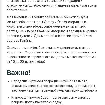
а также в качестве этапа «большой» операции –
классической флебэктомии или эндовазальной лазерной
облитерации.
Для выполнения минифлебэктомии мы используем
минифлебэкстракторы Varady и Oesch, стерильные
хирургические наборы, современные антисептики,
расходные и перевязочные материалы ведущих мировых
производителей. Для местной анестезии применяется
раствор Кляйна.
Стоимость минифлебэктомии в медицинском центре
«Петергоф-Мед» в зависимости от распространенности и
выраженности варикозного синдрома может колебаться
от 10 до 20 тысяч рублей.
Важно!
Перед планируемой операцией нужно сдать ряд
анализов, список которых пациент получает вместе с
заключением при первичной консультации флеболога.
К операции нужно будет подготовиться – заранее
побрить ногу и паховую складку.