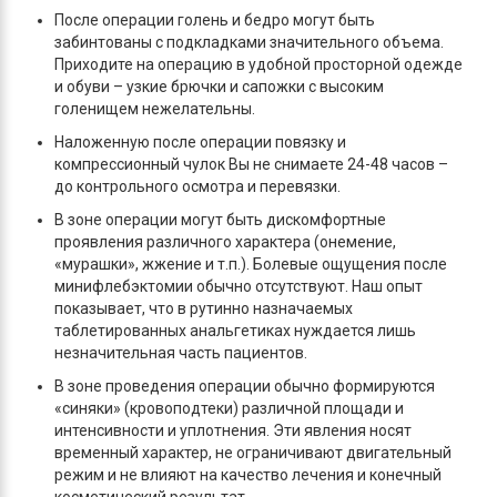
После операции голень и бедро могут быть
забинтованы с подкладками значительного объема.
Приходите на операцию в удобной просторной одежде
и обуви – узкие брючки и сапожки с высоким
голенищем нежелательны.
Наложенную после операции повязку и
компрессионный чулок Вы не снимаете 24-48 часов –
до контрольного осмотра и перевязки.
В зоне операции могут быть дискомфортные
проявления различного характера (онемение,
«мурашки», жжение и т.п.). Болевые ощущения после
минифлебэктомии обычно отсутствуют. Наш опыт
показывает, что в рутинно назначаемых
таблетированных анальгетиках нуждается лишь
незначительная часть пациентов.
В зоне проведения операции обычно формируются
«синяки» (кровоподтеки) различной площади и
интенсивности и уплотнения. Эти явления носят
временный характер, не ограничивают двигательный
режим и не влияют на качество лечения и конечный