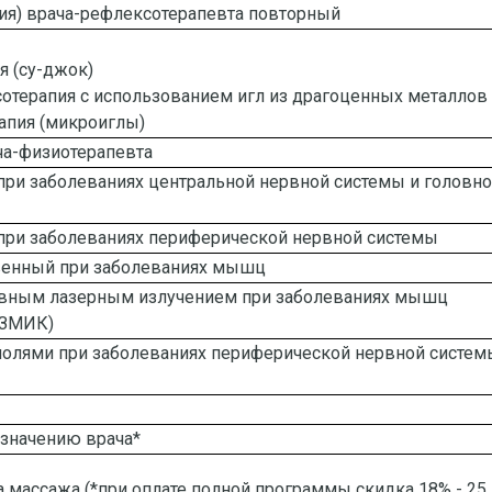
ция) врача-рефлексотерапевта повторный
 (су-джок)
отерапия с использованием игл из драгоценных металлов
апия (микроиглы)
ча-физиотерапевта
при заболеваниях центральной нервной системы и головно
при заболеваниях периферической нервной системы
венный при заболеваниях мышц
ивным лазерным излучением при заболеваниях мышц
аЗМИК)
олями при заболеваниях периферической нервной систем
азначению врача*
та массажа (*при оплате полной программы скидка 18% - 25