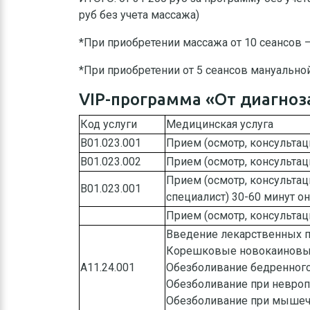
руб без учета массажа)
*При приобретении массажа от 10 сеансов 
*При приобретении от 5 сеансов мануально
VIP-программа «От диагноз
Код услуги
Медицинская услуга
B01.023.001
Прием (осмотр, консультаци
B01.023.002
Прием (осмотр, консультаци
Прием (осмотр, консультац
B01.023.001
специалист) 30-60 минут он
Прием (осмотр, консульта
Введение лекарственных 
Корешковые новокаиновы
А11.24.001
Обезболивание бедренного
Обезболивание при невроп
Обезболивание при мышечн