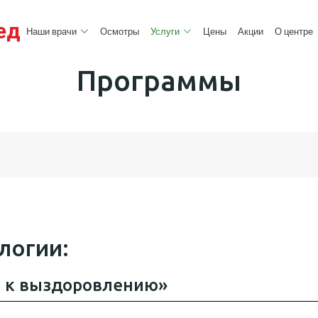
ед
Наши врачи
Осмотры
Услуги
Цены
Акции
О центре
Программы
логии:
о к выздоровлению»