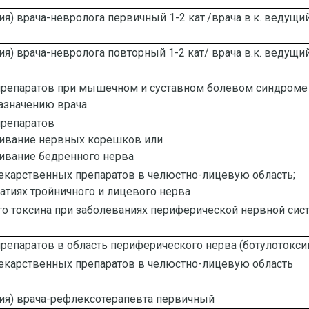
ия) врача-невролога первичный 1-2 кат./врача в.к. ведущи
ия) врача-невролога повторный 1-2 кат/ врача в.к. ведущи
репаратов при мышечном и суставном болевом синдроме 
назначению врача
препаратов
ивание нервных корешков или
ивание бедренного нерва
карственных препаратов в челюстно-лицевую область;
атиях тройничного и лицевого нерва
го токсина при заболеваниях периферической нервной си
епаратов в область периферического нерва (ботулотоксин)
екарственных препаратов в челюстно-лицевую область
ция) врача-рефлексотерапевта первичный