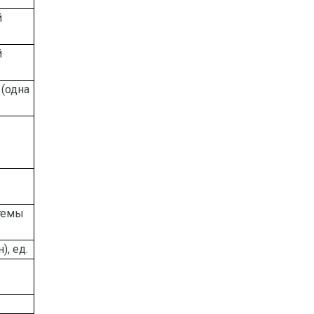
й
й
(одна
стемы
, ед.