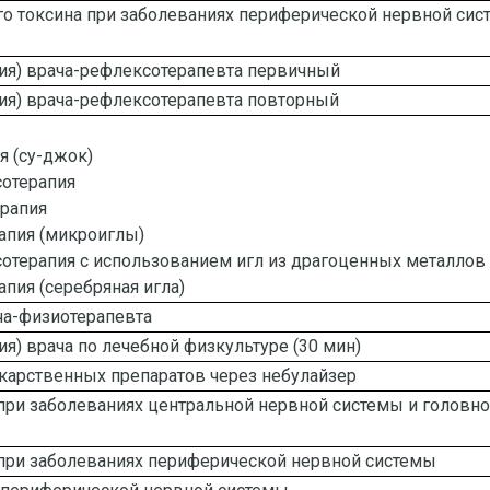
го токсина при заболеваниях периферической нервной си
ция) врача-рефлексотерапевта первичный
ция) врача-рефлексотерапевта повторный
 (су-джок)
отерапия
рапия
апия (микроиглы)
отерапия с использованием игл из драгоценных металлов
пия (серебряная игла)
ча-физиотерапевта
ия) врача по лечебной физкультуре (30 мин)
карственных препаратов через небулайзер
при заболеваниях центральной нервной системы и головно
при заболеваниях периферической нервной системы