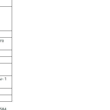
го
ы- 1
 584