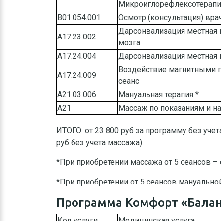
Микроиглорефлексотерапия
В01.054.001
Осмотр (консультация) вра
Дарсонвализация местная 
А17.23.002
мозга
А17.24.004
Дарсонвализация местная 
Воздействие магнитными п
А17.24.009
сеанс
A21.03.006
Мануальная терапия *
А21
Массаж по показаниям и н
ИТОГО: от 23 800 руб за программу без уче
руб без учета массажа)
*При приобретении массажа от 5 сеансов –
*При приобретении от 5 сеансов мануально
Программа Комфорт «Балан
Код услуги
Медицинская услуга