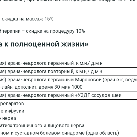
– скидка на массаж 15%
й терапии – скидка на процедуру 10%
а к полноценной жизни»
я) врача-невролога первичный, к.м.н,/ д.м.н
я) врача-невролога повторный, к.м.н,/ д.м.н
ия) врача-невролога первичный Мироновой (врач в.к, вед
-лайн, дополнит. время 30 мин 1000
ция) врача-невролога первичный +УЗДГ сосудов шеи
препаратов
е инфузии
 нерва
атиях тройничного и лицевого нерва
ом и суставном болевом синдроме (одна область)