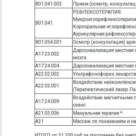
B01.041.002
Прием (осмотр, консульта
РЕФЛЕКСОТЕРАПИЯ:
Микроиглорефлексотерапия
B01.041
Корпоральная иглорефлекс
Аурикулярная рефлексотер
В01.054.001
Осмотр (консультация) вра
Дарсонвализация местная 
А17.23.002
мозга
А17.24.004
Дарсонвализация местная 
А22.02.002
Ультрафонофорез лекарст
Воздействие низкоинтенс
A22.02.001
(Терапевтический лазер Л
Воздействие магнитными п
А17.24.009
сеанс
A21.03.006
Мануальная терапия *
А21
Массаж по показаниям и н
ИТОГО: от 31 200 руб за программу без уче