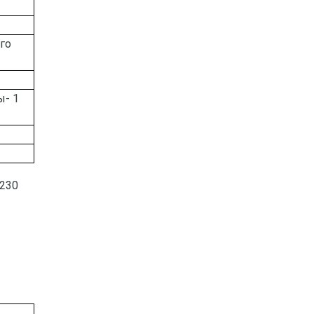
го
ы- 1
 230