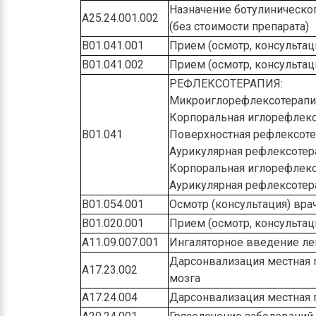
Назначение ботулиническо
A25.24.001.002
(без стоимости препарата)
B01.041.001
Прием (осмотр, консульта
B01.041.002
Прием (осмотр, консульта
РЕФЛЕКСОТЕРАПИЯ:
Микроиглорефлексотерапия
Корпоральная иглорефлекс
B01.041
Поверхностная рефлексоте
Аурикулярная рефлексотер
Корпоральная иглорефлекс
Аурикулярная рефлексотера
В01.054.001
Осмотр (консультация) вра
В01.020.001
Прием (осмотр, консультац
A11.09.007.001
Ингаляторное введение ле
Дарсонвализация местная 
А17.23.002
мозга
А17.24.004
Дарсонвализация местная 