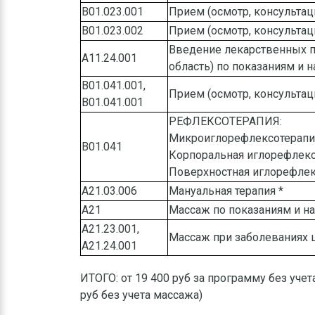
B01.023.001
Прием (осмотр, консультац
B01.023.002
Прием (осмотр, консультац
Введение лекарственных п
А11.24.001
область) по показаниям и 
B01.041.001,
Прием (осмотр, консульта
B01.041.001
РЕФЛЕКСОТЕРАПИЯ:
Микроиглорефлексотерапия
B01.041
Корпоральная иглорефлекс
Поверхностная иглорефлек
A21.03.006
Мануальная терапия *
А21
Массаж по показаниям и н
A21.23.001,
Массаж при заболеваниях 
A21.24.001
ИТОГО: от 19 400 руб за программу без уче
руб без учета массажа)