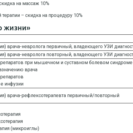
 скидка на массаж 10%
й терапии – скидка на процедуру 10%
р жизни»
ция) врача-невролога первичный, владеющего УЗИ диагнос
ция) врача-невролога повторный, владеющего УЗИ диагнос
репаратов при мышечном и суставном болевом синдроме 
назначению врача
препаратов
е инфузии
ция) врача-рефлексотерапевта первичный/повторный
отерапия
сотерапия
апия (микроиглы)