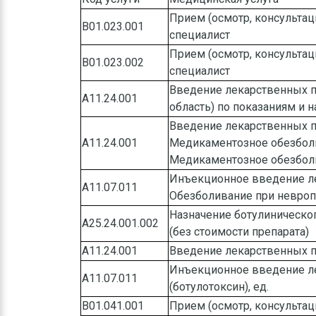
Прием (осмотр, консультац
B01.023.001
специалист
Прием (осмотр, консультац
B01.023.002
специалист
Введение лекарственных п
А11.24.001
область) по показаниям и 
Введение лекарственных 
А11.24.001
Медикаментозное обезбол
Медикаментозное обезбол
Инъекционное введение ле
А11.07.011
Обезболивание при невроп
Назначение ботулиническо
А25.24.001.002
(без стоимости препарата)
А11.24.001
Введение лекарственных пр
Инъекционное введение л
А11.07.011
(ботулотоксин), ед.
B01.041.001
Прием (осмотр, консульта