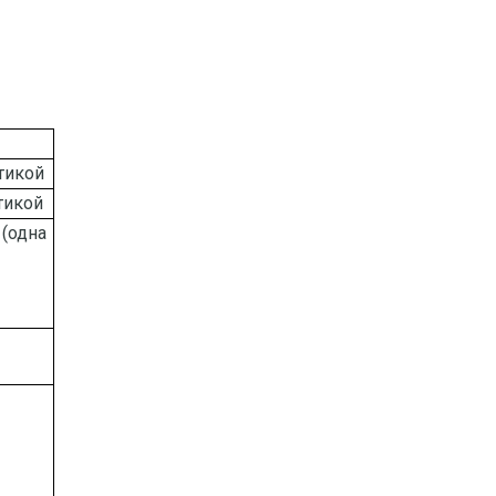
тикой
тикой
(одна