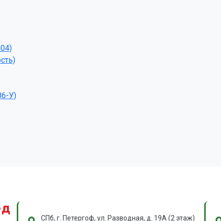
04)
сть)
86-У)
ед
СПб, г. Петергоф, ул. Разводная, д. 19А (2 этаж)