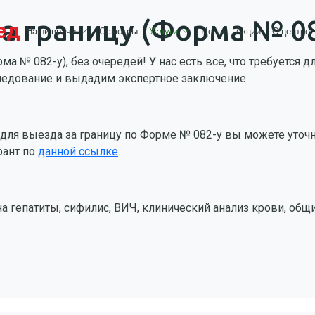
а границу (Форма № 08
ед
Наши врачи
Осмотры
Услуги
Цены
Акции
О центре
а № 082-у), без очередей! У нас есть все, что требуется
следование и выдадим экспертное заключение.
ля выезда за границу по Форме № 082-у вы можете уточни
рант по
данной ссылке
.
 гепатиты, сифилис, ВИЧ, клинический анализ крови, общий