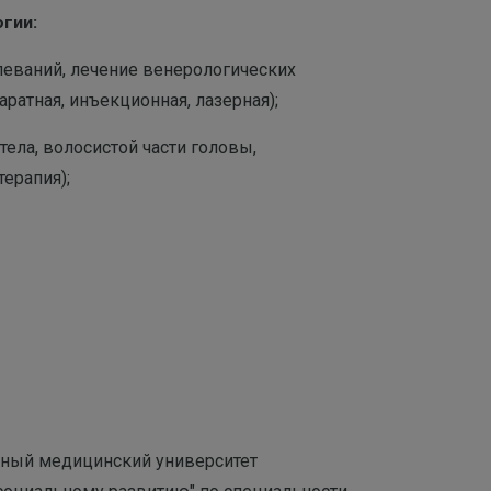
гии:
леваний, лечение венерологических
ратная, инъекционная, лазерная);
ела, волосистой части головы,
терапия);
енный медицинский университет