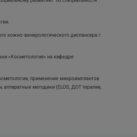
социальному развитию" по специальности
гии.
ого кожно-венерологического диспансера г.
вки «Косметология» на кафедре
осметологии, применение микроимплантов
, аппаратные методики (ELOS, ДОТ терапия,